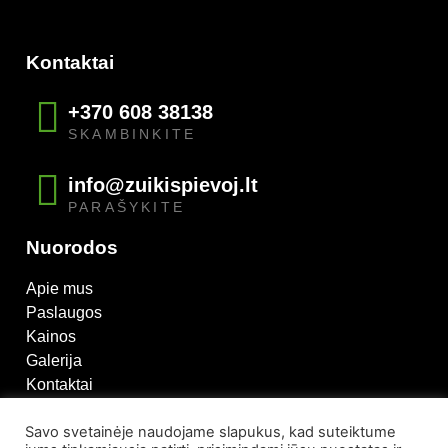
Kontaktai
+370 608 38138
SKAMBINKITE
info@zuikispievoj.lt
PARAŠYKITE
Nuorodos
Apie mus
Paslaugos
Kainos
Galerija
Kontaktai
Mes facebook'e
Savo svetainėje naudojame slapukus, kad suteiktume