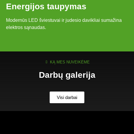
Energijos taupymas
Modernūs LED šviestuvai ir judesio davikliai sumažina
elektros sąnaudas.
KĄ MES NUVEIKĖME
Darbų galerija
Visi darbai