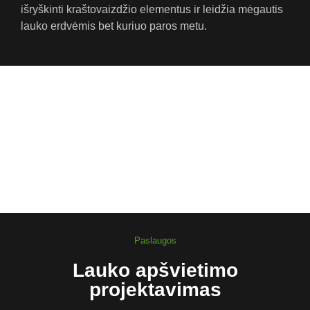
išryškinti kraštovaizdžio elementus ir leidžia mėgautis
lauko erdvėmis bet kuriuo paros metu.
Paslaugos
Lauko apšvietimo
projektavimas