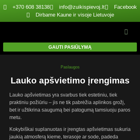
+370 608 38138
info@zuikispievoj.lt
Facebook
Dirbame Kaune ir visoje Lietuvoje
GAUTI PASIŪLYMĄ
Paslaugos
Lauko apšvietimo įrengimas
Lauko apšvietimas yra svarbus tiek estetiniu, tiek
praktiniu požiūriu – jis ne tik pabrėžia aplinkos grožį,
bet ir užtikrina saugumą bei patogumą tamsiuoju paros
metu.
Kokybiškai suplanuotas ir įrengtas apšvietimas sukuria
jaukią atmosferą kieme, terasoje ar sode, padeda