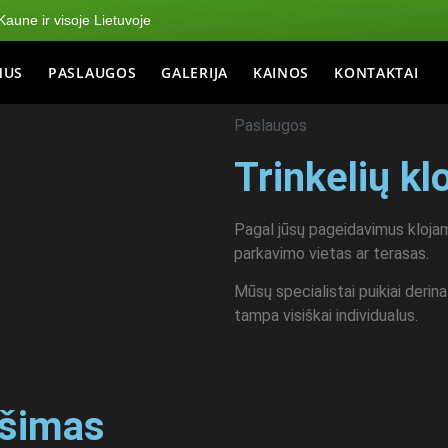
aune ir visoje Lietuvoje
MUS
PASLAUGOS
GALERIJA
KAINOS
KONTAKTAI
Paslaugos
Trinkelių kl
Pagal jūsų pageidavimus klojam
parkavimo vietas ar terasas.
Mūsų specialistai puikiai deri
tampa visiškai individualus.
ošimas