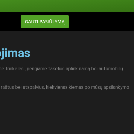
GAUTI PASIŪLYMĄ
ojimas
e trinkeles , įrengiame takelius aplink namą bei automobilių
na raštus bei atspalvius, kiekvienas kiemas po mūsų apsilankymo