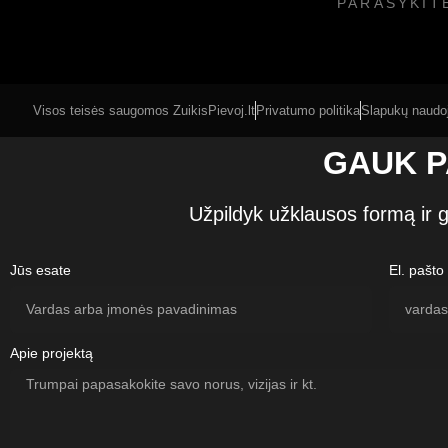
PARAŠYKIT
Visos teisės saugomos
ZuikisPievoj.lt
Privatumo politika
Slapukų naudoj
GAUK P
Užpildyk užklausos formą ir g
Jūs esate
El. pašto
Apie projektą