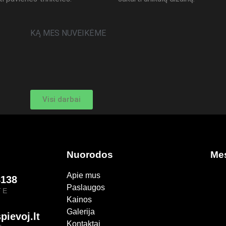
KĄ MES NUVEIKĖME
Visi darbai
Nuorodos
Me
Apie mus
8138
Paslaugos
TE
Kainos
Galerija
pievoj.lt
Kontaktai