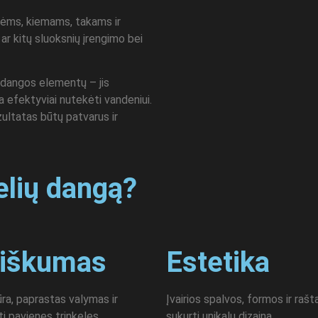
lėms, kiemams, takams ir
r kitų sluoksnių įrengimo bei
 dangos elementų – jis
a efektyviai nutekėti vandeniui.
ultatas būtų patvarus ir
kelių dangą?
tiškumas
Estetika
ra, paprastas valymas ir
Įvairios spalvos, formos ir rašta
i pavienes trinkeles.
sukurti unikalų dizainą.