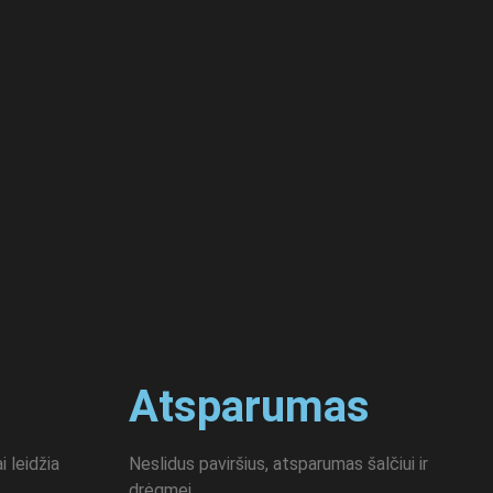
Atsparumas
i leidžia
Neslidus paviršius, atsparumas šalčiui ir
drėgmei.