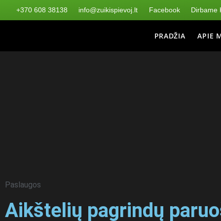
+370 608 38138
info@zuikispievoj.lt
Facebook
Dirbame K
PRADŽIA
APIE 
Paslaugos
Aikštelių pagrindų paru