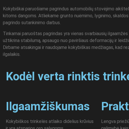
Kokybiškai paruošiame pagrindus automobilių stovėjimo aikšte
kitoms dangoms. Atliekame grunto nuėmimo, lyginimo, skaldos a
pagrindo sutankinimo darbus.
Tinkamai paruoštas pagrindas yra vienas svarbiausių ilgaamžės
užtikrina stabilumą, apsaugo nuo paviršiaus deformacijų ir leidži
Dirbame atsakingai ir naudojame kokybiškas medžiagas, kad rez
ilgalaikis.
Kodėl verta rinktis trin
Ilgaamžiškumas
Prak
Kokybiškos trinkelės atlaiko didelius krūvius
Lengva priežiū
ir yra atsparios oro sąlygoms.
galimybė keist