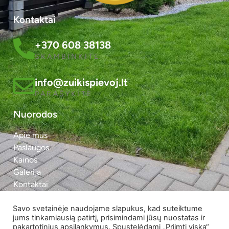
Kontaktai
+370 608 38138
SKAMBINKITE
info@zuikispievoj.lt
PARAŠYKITE
Nuorodos
Apie mus
Paslaugos
Kainos
Galerija
Kontaktai
Mes facebook'e
Savo svetainėje naudojame slapukus, kad suteiktume
jums tinkamiausią patirtį, prisimindami jūsų nuostatas ir
pakartotinius apsilankymus. Spustelėdami „Priimti viską“