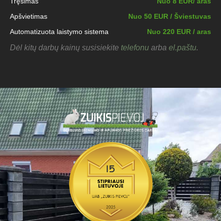
Tręšimas
Nuo 8 EUR/ aras
Apšvietimas
Nuo 50 EUR / Šviestuvas
Automatizuota laistymo sistema
Nuo 220 EUR / aras
Dėl kitų darbų kainų susisiekite
telefonu
arba
el.paštu
.