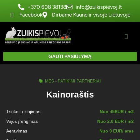
+370 608 38138
info@zuikispievoj.lt
Facebook
Dirbame Kaune ir visoje Lietuvoje
GAUTI PASIŪLYMĄ
MES - PATIKIMI PARTNERIAI
Kainoraštis
Trinkelių klojimas
Nuo 45EUR / m2
Vejos įrengimas
Nuo 2.0 EUR / m2
Aeravimas
Nuo 9 EUR/ aras