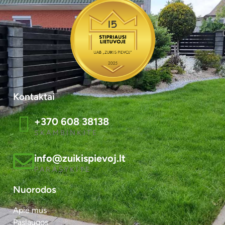
Kontaktai
+370 608 38138
SKAMBINKITE
info@zuikispievoj.lt
PARAŠYKITE
Nuorodos
Apie mus
Paslaugos