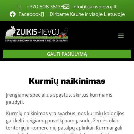
+370 608 38138
info@zuikispievoj.lt
Facebook
Dirbame Kaune ir visoje Lietuvoje
GAUTI PASIŪLYMĄ
Kurmių naikinimas
Įrengiame specialius spąstus, skirtus kurmiams
gaudyti.
Kurmių naikinimas yra svarbus, nes kurmių kolonijos
gali kelti neigiamą poveikį namų, sodų, žemės ūkio
teritorijų ir komercinių patalpų aplinkai. Kurmiai gali