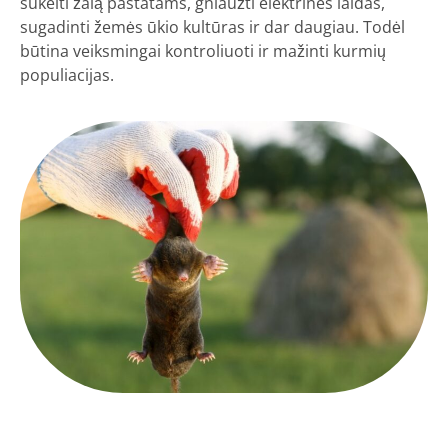
sukelti žalą pastatams, gniaužti elektrines laidas,
sugadinti žemės ūkio kultūras ir dar daugiau. Todėl
būtina veiksmingai kontroliuoti ir mažinti kurmių
populiacijas.