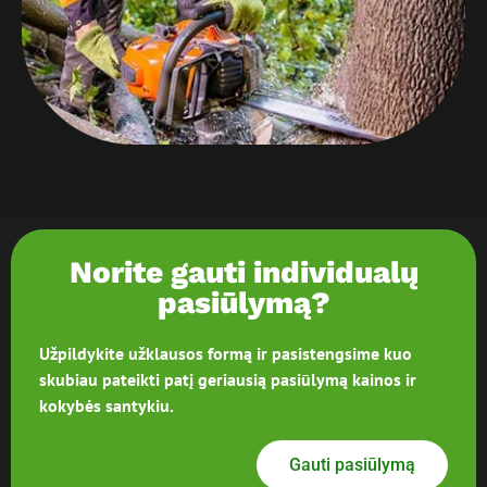
Norite gauti individualų
pasiūlymą?
Užpildykite užklausos formą ir pasistengsime kuo
skubiau pateikti patį geriausią pasiūlymą kainos ir
kokybės santykiu.
Gauti pasiūlymą