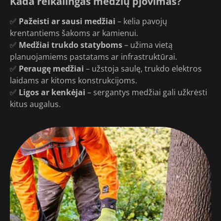
Kada reikalingas medžių pjovimas?
✅
Pažeisti ar sausi medžiai
– kelia pavojų
krentantiems šakoms ar kamienui.
✅
Medžiai trukdo statyboms
– užima vietą
planuojamiems pastatams ar infrastruktūrai.
✅
Peraugę medžiai
– užstoja saulę, trukdo elektros
laidams ar kitoms konstrukcijoms.
✅
Ligos ar kenkėjai
– sergantys medžiai gali užkrėsti
kitus augalus.