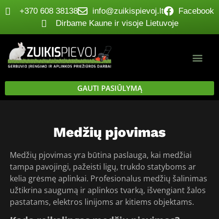
+370 608 38138
info@zuikispievoj.lt
Facebook
Dirbame Kaune ir visoje Lietuvoje
GAUTI PASIŪLYMĄ
Medžių pjovimas
Medžių pjovimas yra būtina paslauga, kai medžiai
tampa pavojingi, pažeisti ligų, trukdo statyboms ar
kelia grėsmę aplinkai. Profesionalus medžių šalinimas
užtikrina saugumą ir aplinkos tvarką, išvengiant žalos
pastatams, elektros linijoms ar kitiems objektams.