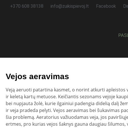
+370 608 38138
info@zuikispievoj.lt
Facebook
Di
PAS
Vejos aeravimas
Veją aeruoti patartina kasmet, o norint atkurti apleistos 
ir keletą kartų metuose. Keičiantis sezonams vejoje kaup
bei nupjauta žolė, kurie ilgainiui padengia didelią dalį že
ir veja pradeda pelyti. Vejos aeravimas bei šukavimas pa
šia problemą. Aeratorius važiuodamas veja, jos paviršių
ertmes, pro kurias vejos šaknys gauna daugiau šilumos, v