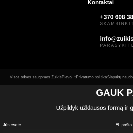
Kontaktai
+370 608 3
SKAMBINKI
info@zuikis
PARAŠYKIT
Visos teisės saugomos
ZuikisPievoj.lt
Privatumo politika
Slapukų naudoj
GAUK P
Užpildyk užklausos formą ir g
Jūs esate
El. pašto