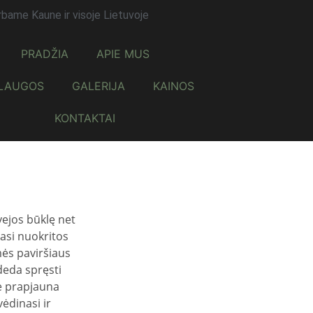
rbame Kaune ir visoje Lietuvoje
PRADŽIA
APIE MUS
LAUGOS
GALERIJA
KAINOS
KONTAKTAI
vejos būklę net
iasi nuokritos
mės paviršiaus
deda spręsti
je prapjauna
ėdinasi ir