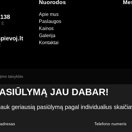
Nuorodos
Me
Apie mus
8138
Paslaugos
TE
Kainos
Galerija
pievoj.lt
Kontaktai
E
imo taisyklės
ASIŪLYMĄ JAU DABAR!
auk geriausią pasiūlymą pagal individualius skaiči
 adresas
Telefono numeris