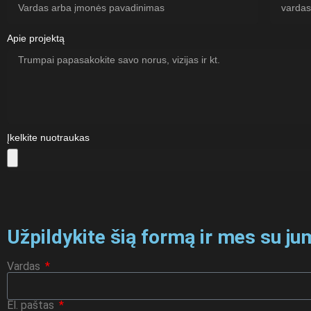
Apie projektą
Įkelkite nuotraukas
Užpildykite šią formą ir mes su ju
Vardas
El. paštas