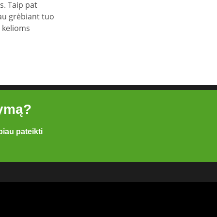
. Taip pat
au grėbiant tuo
s kelioms
lymą?
iau pateikti