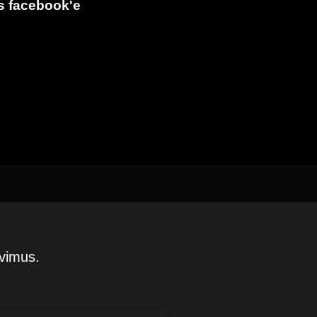
s facebook'e
avimus.