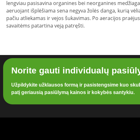
lengviau pasisavina organines bei neorganines medžiagas
aeruojant išplėšiama sena negyva žolės danga, kurią vėli
pačiu atliekamas ir vejos šukavimas. Po aeracijos praėju
savaitėms patartina veją patręšti.
Norite gauti individualų pasiū
Užpildykite užklausos formą ir pasistengsime kuo skub
patį geriausią pasiūlymą kainos ir kokybės santykiu.